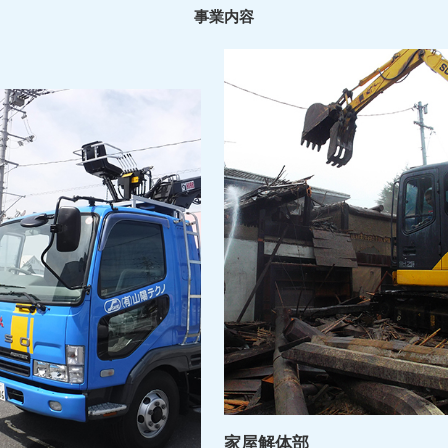
事業内容
家屋解体部