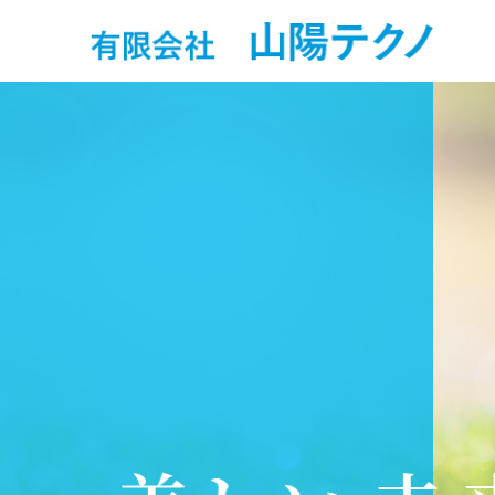
有限会社 山陽テクノ