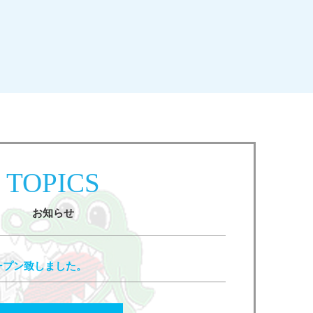
TOPICS
お知らせ
ープン致しました。